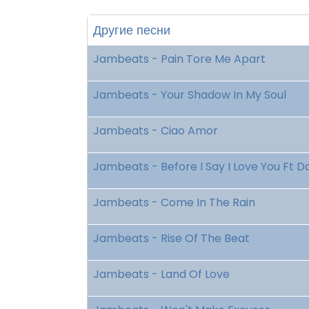
Другие песни
Jambeats - Pain Tore Me Apart
Jambeats - Your Shadow In My Soul
Jambeats - Ciao Amor
Jambeats - Before I Say I Love You Ft D
Jambeats - Come In The Rain
Jambeats - Rise Of The Beat
Jambeats - Land Of Love