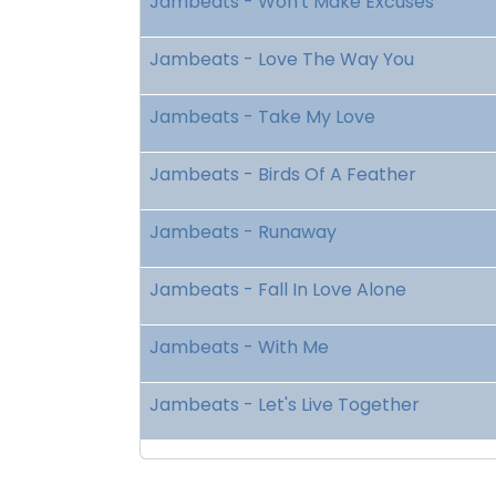
Jambeats - Won't Make Excuses
Jambeats - Love The Way You
Jambeats - Take My Love
Jambeats - Birds Of A Feather
Jambeats - Runaway
Jambeats - Fall In Love Alone
Jambeats - With Me
Jambeats - Let's Live Together