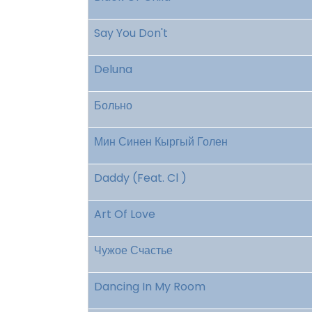
Say You Don't
Deluna
Больно
Мин Синен Кыргый Голен
Daddy (Feat. Cl )
Art Of Love
Чужое Счастье
Dancing In My Room