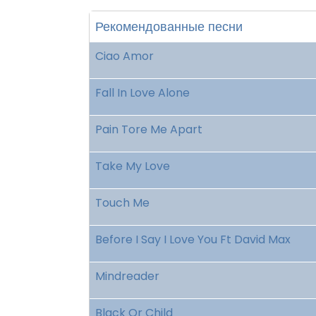
Рекомендованные песни
Ciao Amor
Fall In Love Alone
Pain Tore Me Apart
Take My Love
Touch Me
Before I Say I Love You Ft David Max
Mindreader
Black Or Child