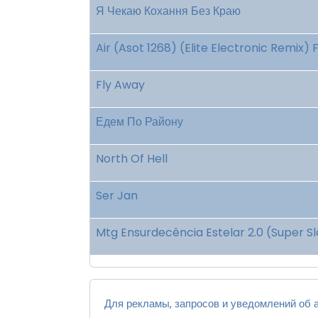
Я Чекаю Кохання Без Краю
Air (Asot 1268) (Elite Electronic Remix) 
Fly Away
Едем По Району
North Of Hell
Ser Jan
Mtg Ensurdecência Estelar 2.0 (Super 
Для рекламы, запросов и уведомлений об а