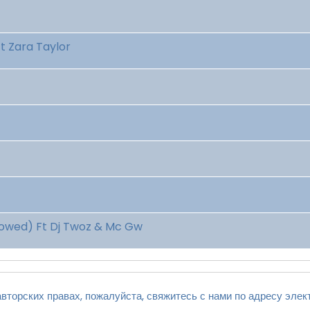
Ft Zara Taylor
Slowed) Ft Dj Twoz & Mc Gw
вторских правах, пожалуйста, свяжитесь с нами по адресу элек